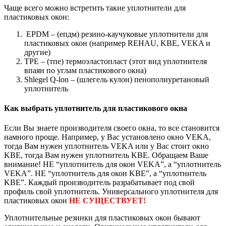
Чаще всего можно встретить такие уплотнители для
пластиковых окон:
EPDM – (епдм) резино-каучуковые уплотнители для
пластиковых окон (например REHAU, KBE, VEKA и
другие)
ТРЕ – (тпе) термоэластопласт (этот вид уплотнителя
впаян по углам пластикового окна)
Shlegel Q-lon – (шлегель кулон) пенополиуретановый
уплотнитель
Как выбрать уплотнитель для пластикового окна
Если Вы знаете производителя своего окна, то все становится
намного проще. Например, у Вас установлено окно VEKA,
тогда Вам нужен уплотнитель VEKA или у Вас стоит окно
KBE, тогда Вам нужен уплотнитель KBE. Обращаем Ваше
внимание! НЕ “уплотнитель для окон VEKA”, а “уплотнитель
VEKA”. НЕ “уплотнитель для окон KBE”, а “уплотнитель
KBE”. Каждый производитель разрабатывает под свой
профиль свой уплотнитель. Универсального уплотнителя для
пластиковых окон
НЕ СУЩЕСТВУЕТ!
Уплотнительные резинки для пластиковых окон бывают