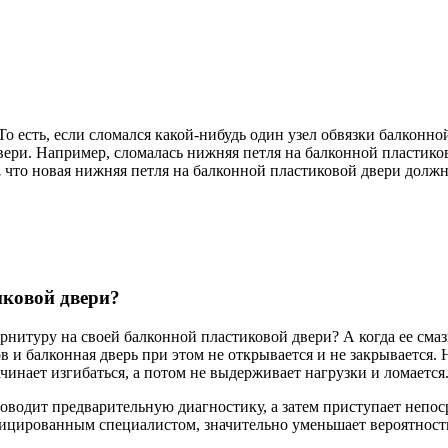
 есть, если сломался какой-нибудь один узел обвязки балконной 
вери. Например, сломалась нижняя петля на балконной пластико
,
что новая нижняя петля на балконной пластиковой двери должна 
иковой двери?
рнитуру на своей балконной пластиковой двери? А когда ее смаз
в и балконная дверь при этом не открывается и не закрывается. 
ачинает изгибаться, а потом не выдерживает нагрузки и ломается
водит предварительную диагностику, а затем приступает непос
ицированным специалистом, значительно уменьшает вероятност