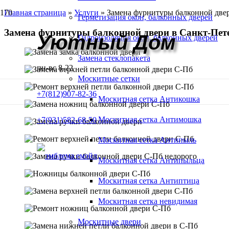
Главная страница
»
Услуги
»
Замена фурнитуры балконной две
Герметизация окон, балконных дверей
Замена фурнитуры балконной двери в Санкт-Пете
Уютный Дом
Гидроизоляция окон, балконных дверей
Замена стеклопакета
пн-вс 8-22
Москитные сетки
+7(812)907-82-36
Москитная сетка Антикошка
Москитная сетка Антимошка
+7(931)582-68-50
Москитная сетка Антипыль
Москитная сетка Антипыльца
Москитная сетка Антиптица
Москитная сетка невидимая
Москитные двери