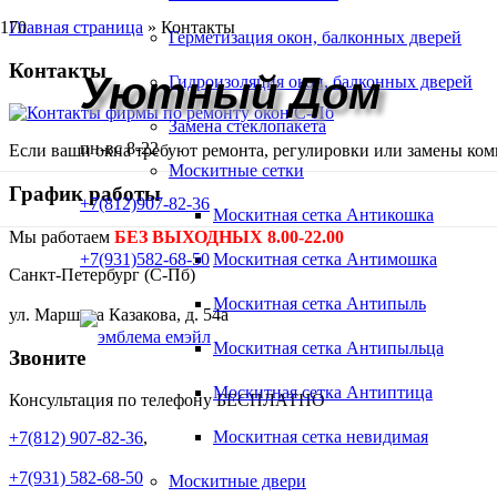
Главная страница
»
Контакты
Герметизация окон, балконных дверей
Контакты
Уютный Дом
Гидроизоляция окон, балконных дверей
Замена стеклопакета
пн-вс 8-22
Если ваши окна требуют ремонта, регулировки или замены 
Москитные сетки
График работы
+7(812)907-82-36
Москитная сетка Антикошка
Мы работаем
БЕЗ ВЫХОДНЫХ 8.00-22.00
+7(931)582-68-50
Москитная сетка Антимошка
Санкт-Петербург (С-Пб)
Москитная сетка Антипыль
ул. Маршала Казакова, д. 54а
Москитная сетка Антипыльца
Звоните
Москитная сетка Антиптица
Консультация по телефону БЕСПЛАТНО
Москитная сетка невидимая
+7(812) 907-82-36
,
+7(931) 582-68-50
Москитные двери