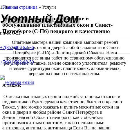
Главная страница
»
Услуги
Уютный Дом
Услуги по ремонту, регулировке и
обслуживанию пластиковых окон в Санкт-
Петербурге (С-Пб)
недорого и качественно
пн-вс 8-22
Опытные мастера нашей компании выполнят ремонт
+7(812)907-82-36
пластиковых окон и дверей любой сложности в Санкт-
Петербурге (С-Пб) и Ленинградской Области. Нами
производятся все виды работ по сервисному обслуживанию,
+7(931)582-68-50
регулировке, а также, замене оконного уплотнителя, ремонту
и замене фурнитуры окон: пластиковых, алюминиевых,
деревянных окон со стеклопакетом.
А также:
Отделка пластиковых окон и лоджий, установка откосов и
подоконников будет сделана качественно, быстро и красиво.
Также, у нас можно заказать и купить москитные сетки на
окна и двери в любом районе Санкт-Петербурга и
Ленинградской Области недорого, как с обычным
противомоскитным полотном, так и специальным:
антикошка, антипыль, антипыльца Если Вы не нашли