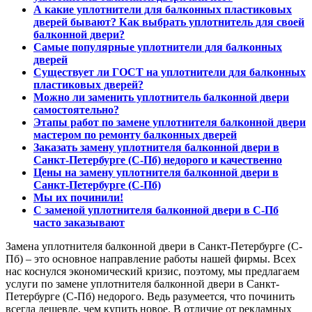
А какие уплотнители для балконных пластиковых
дверей бывают? Как выбрать уплотнитель для своей
балконной двери?
Самые популярные уплотнители для балконных
дверей
Существует ли ГОСТ на уплотнители для балконных
пластиковых дверей?
Можно ли заменить уплотнитель балконной двери
самостоятельно?
Этапы работ по замене уплотнителя балконной двери
мастером по ремонту балконных дверей
Заказать замену уплотнителя балконной двери в
Санкт-Петербурге (С-Пб) недорого и качественно
Цены на замену уплотнителя балконной двери в
Санкт-Петербурге (С-Пб)
Мы их починили!
С заменой уплотнителя балконной двери в С-Пб
часто заказывают
Замена уплотнителя балконной двери в Санкт-Петербурге (С-
Пб) – это основное направление работы нашей фирмы. Всех
нас коснулся экономический кризис, поэтому, мы предлагаем
услуги по замене уплотнителя балконной двери в Санкт-
Петербурге (С-Пб) недорого. Ведь разумеется, что починить
всегда дешевле, чем купить новое. В отличие от рекламных