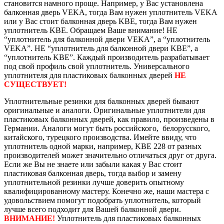
становится намного проще. Например, у Вас установлена
балконная дверь VEKA, тогда Вам нужен уплотнитель VEKA
или у Вас стоит балконная дверь KBE, тогда Вам нужен
уплотнитель KBE. Обращаем Ваше внимание! НЕ
“уплотнитель для балконной двери VEKA”, а “уплотнитель
VEKA”. НЕ “уплотнитель для балконной двери KBE”, а
“уплотнитель KBE”. Каждый производитель разрабатывает
под свой профиль свой уплотнитель. Универсального
уплотнителя для пластиковых балконных дверей
НЕ
СУЩЕСТВУЕТ!
Уплотнительные резинки для балконных дверей бывают
оригинальные и аналоги. Оригинальные уплотнители для
пластиковых балконных дверей, как правило, произведены в
Германии. Аналоги могут быть российского, белорусского,
китайского, турецкого производства. Имейте ввиду, что
уплотнитель одной марки, например, KBE 228 от разных
производителей может значительно отличаться друг от друга.
Если же Вы не знаете или забыли какая у Вас стоит
пластиковая балконная дверь, тогда выбор и замену
уплотнительной резинки лучше доверить опытному
квалифицированному мастеру. Конечно же, наши мастера с
удовольствием помогут подобрать уплотнитель, который
лучше всего подходит для Вашей балконной двери.
ВНИМАНИЕ!
Уплотнитель для пластиковых балконных